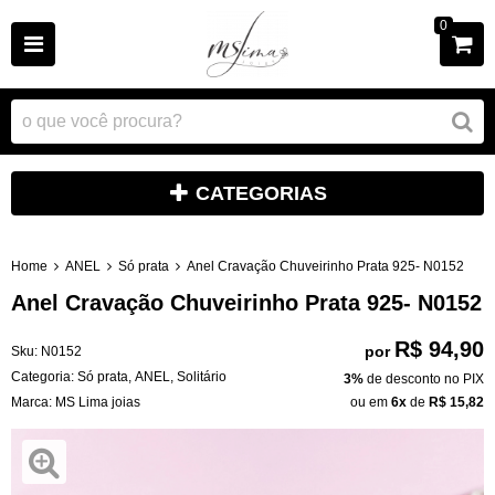
0
CATEGORIAS
Home
ANEL
Só prata
Anel Cravação Chuveirinho Prata 925- N0152
Anel Cravação Chuveirinho Prata 925- N0152
R$ 94,90
por
Sku:
N0152
Categoria:
Só prata
,
ANEL
,
Solitário
3%
de desconto no PIX
Marca:
MS Lima joias
ou em
6x
de
R$ 15,82