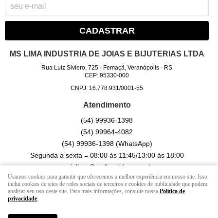
CADASTRAR
MS LIMA INDUSTRIA DE JOIAS E BIJUTERIAS LTDA
Rua Luiz Siviero, 725
-
Femaçã, Veranópolis
-
RS
CEP: 95330-000
CNPJ: 16.778.931/0001-55
Atendimento
(54)
99936-1398
(54)
99964-4082
(54)
99936-1398
(WhatsApp)
Segunda a sexta = 08:00 às 11:45/13:00 às 18:00
sonialima@mslimajoias.com.br
Usamos cookies para garantir que oferecemos a melhor experiência em nosso site. Isso
inclui cookies de sites de redes sociais de terceiros e cookies de publicidade que podem
analisar seu uso deste site. Para mais informações, consulte nossa
Política de
LOJA VIRTUAL CRIADA POR
privacidade
.