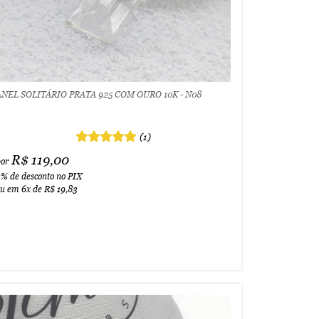
ANEL SOLITÁRIO PRATA 925 COM OURO 10K - N08
(1)
R$ 119,00
por
3%
de desconto no PIX
ou em
6x
de
R$ 19,83