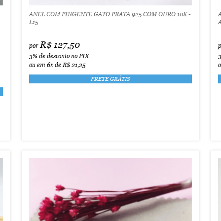
ANEL COM PINGENTE GATO PRATA 925 COM OURO 10K -
L15
R$ 127,50
por
3%
de desconto no PIX
ou em
6x
de
R$ 21,25
FRETE GRÁTIS