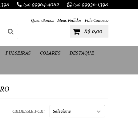
1398
99964-4082
99936-1398
(54)
(54)
Quem Somos
Meus Pedidos
Fale Conosco
R$ 0,00
PULSEIRAS
COLARES
DESTAQUE
URO
ORDENAR POR
Selecione