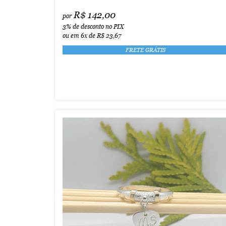
R$ 142,00
por
3%
de desconto no PIX
ou em
6x
de
R$ 23,67
FRETE GRÁTIS