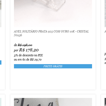
ANEL SOLITÁRIO PRATA 925 COM OURO 10K - CRISTAL
N0156
de
R$ 198,00
R$ 178,20
por
3%
de desconto no PIX
ou em
6x
de
R$ 29,70
FRETE GRÁTIS