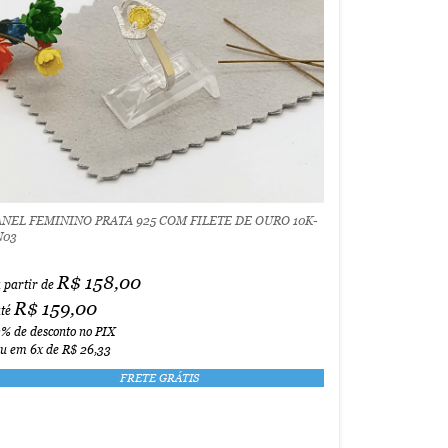
ANEL FEMININO PRATA 925 COM FILETE DE OURO 10K-
N03
R$ 158,00
 partir de
R$ 159,00
té
3%
de desconto no PIX
ou em
6x
de
R$ 26,33
FRETE GRÁTIS