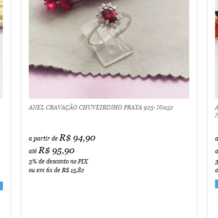
ANEL CRAVAÇÃO CHUVEIRINHO PRATA 925- N0152
R$ 94,90
a partir de
a
R$ 95,90
até
a
3%
de desconto no PIX
ou em
6x
de
R$ 15,82