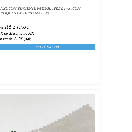
ANEL COM PINGENTE PATINHA PRATA 925 COM
APLIQUES EM OURO 10K - L13
R$ 190,00
por
3%
de desconto no PIX
ou em
6x
de
R$ 31,67
FRETE GRÁTIS