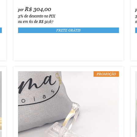
R$ 304,00
por
3%
de desconto no PIX
ou em
6x
de
R$ 50,67
FRETE GRÁTIS
PROMOÇÃO