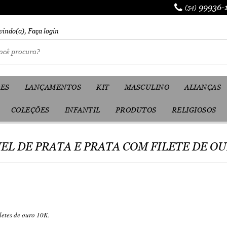
99936-
(54)
vindo(a),
Faça login
ES
LANÇAMENTOS
KIT
MASCULINO
ALIANÇAS
COLEÇÕES
INFANTIL
PRODUTOS
RELIGIOSOS
EL DE PRATA E PRATA COM FILETE DE O
letes de ouro 10K.