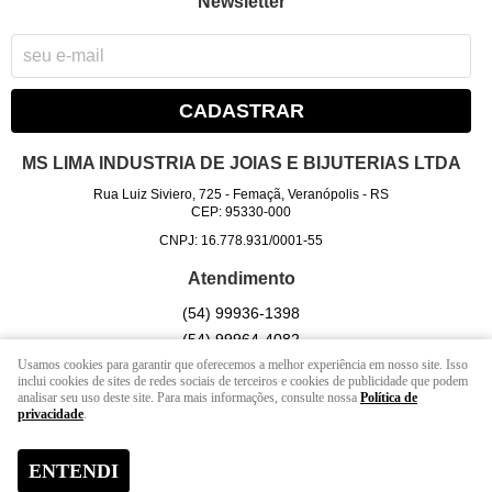
Newsletter
CADASTRAR
MS LIMA INDUSTRIA DE JOIAS E BIJUTERIAS LTDA
Rua Luiz Siviero, 725
-
Femaçã, Veranópolis
-
RS
CEP: 95330-000
CNPJ: 16.778.931/0001-55
Atendimento
(54)
99936-1398
(54)
99964-4082
(54)
99936-1398
(WhatsApp)
Usamos cookies para garantir que oferecemos a melhor experiência em nosso site. Isso
inclui cookies de sites de redes sociais de terceiros e cookies de publicidade que podem
Segunda a sexta = 08:00 às 11:45/13:00 às 18:00
analisar seu uso deste site. Para mais informações, consulte nossa
Política de
privacidade
.
sonialima@mslimajoias.com.br
ENTENDI
LOJA VIRTUAL CRIADA POR