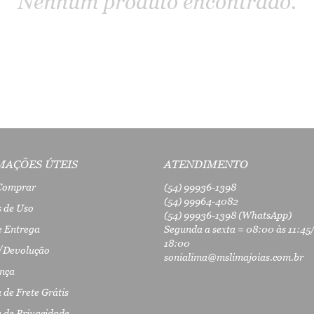
Nenhum produto encontrado.
MAÇÕES ÚTEIS
ATENDIMENTO
Comprar
(54)
99936-1398
(54)
99964-4082
 de Uso
(54)
99936-1398
(WhatsApp)
e Entrega
Segunda a sexta = 08:00 às 11:45
18:00
/Devolução
sonialima@mslimajoias.com.br
nça
a de Frete Grátis
a de Privacidade