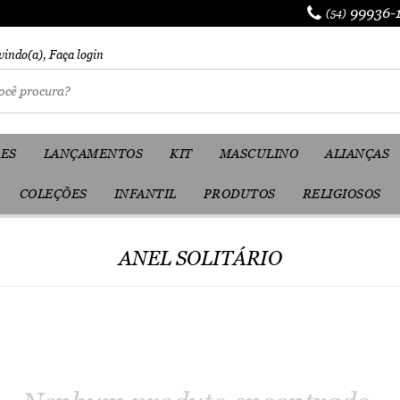
99936-
(54)
vindo(a),
Faça login
ES
LANÇAMENTOS
KIT
MASCULINO
ALIANÇAS
COLEÇÕES
INFANTIL
PRODUTOS
RELIGIOSOS
ANEL SOLITÁRIO