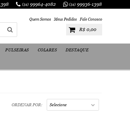
1398
99964-4082
99936-1398
(54)
(54)
Quem Somos
Meus Pedidos
Fale Conosco
R$ 0,00
PULSEIRAS
COLARES
DESTAQUE
ORDENAR POR
Selecione