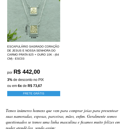
ESCAPULÁRIO SAGRADO CORAÇÃO
DE JESUS E NOSSA SENHORA DO
CARMO PRATA 925 + OURO 10K - (64
CM) - ESC03
R$ 442,00
por
3%
de desconto no PIX
ou em
6x
de
R$ 73,67
FRETE GRÁTIS
Temos inúmeros homens que vem para comprar joias para presentear
suas namoradas, esposas, parceiras, mães, enfim. Geralmente somos
questionados se temos uma linha masculina e ficamos muito felízes em
poder atendê-los, sendo assim: